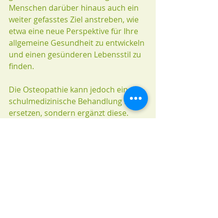
Menschen darüber hinaus auch ein 
weiter gefasstes Ziel anstreben, wie 
etwa eine neue Perspektive für Ihre 
allgemeine Gesundheit zu entwickeln 
und einen gesünderen Lebensstil zu 
finden.
Die Osteopathie kann jedoch eine 
schulmedizinische Behandlung nie 
ersetzen, sondern ergänzt diese.
Lassen Sie sich in jedem 
Fall bei 
Nackenschmerzen helfen
Nackenschmerzen sind eine 
Volkskrankheit, bei der die genauen 
Ursachen häufig im Verborgenen 